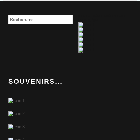
joomla extension
template
joomla free
SOUVENIRS...